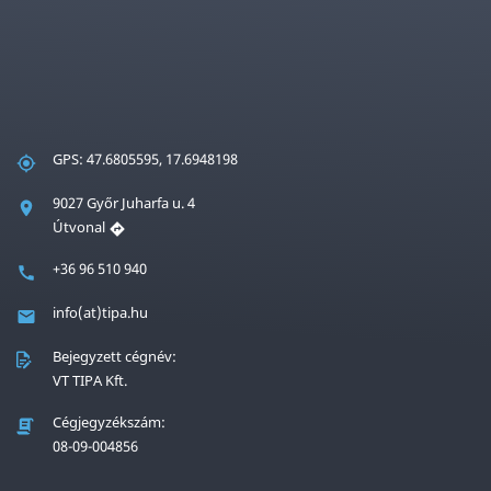
GPS: 47.6805595, 17.6948198
9027 Győr Juharfa u. 4
Útvonal
+36 96 510 940
info(at)tipa.hu
Bejegyzett cégnév:
VT TIPA Kft.
Cégjegyzékszám:
08-09-004856