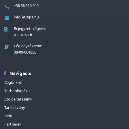
+36 96 510 940
info(at)tipa.hu
Bejegyzett cégnév:
VT TIPA Kft.
Cégjegyzékszám:
08-09-004856
Navigáció
Cégünkről
Technológiáink
Szolgáltatásaink
Tanúsítvány
GYIK
Partnerek