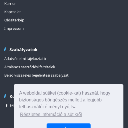
Karrier
Kapcsolat
Oldaltérkép
Impressum
Szabályzatok
Adatvédelmi tájékoztató
Általános szerződési feltételek
Belső visszaélés bejelentési szabályzat
A weboldal sütiket (cookie-kat) használ, hogy
Kövessen minket
biztonságos böngészés mellett a legjobb
felhasználói élményt nyújtsa.
Részletes információ a sütikről
Az oldal tetejére