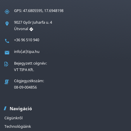
GPS: 47.6805595, 17.6948198
9027 Győr Juharfa u. 4
Útvonal
+36 96 510 940
info(at)tipa.hu
Bejegyzett cégnév:
VT TIPA Kft.
Cégjegyzékszám:
08-09-004856
Navigáció
Cégünkről
Technológiáink