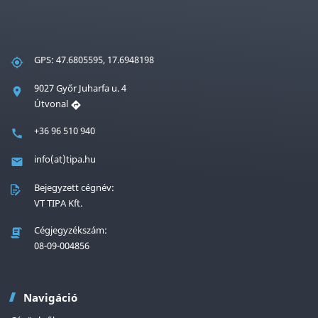
GPS: 47.6805595, 17.6948198
9027 Győr Juharfa u. 4
Útvonal
+36 96 510 940
info(at)tipa.hu
Bejegyzett cégnév:
VT TIPA Kft.
Cégjegyzékszám:
08-09-004856
Navigáció