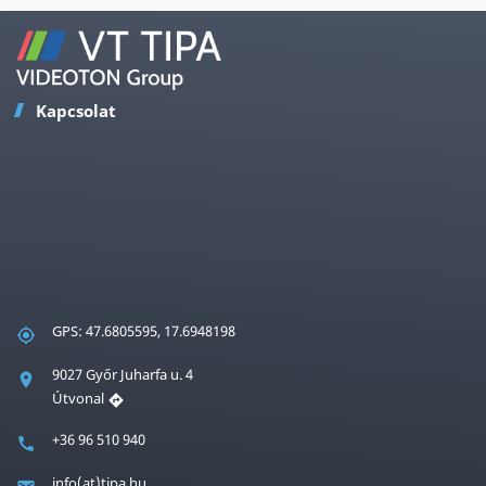
Kapcsolat
GPS: 47.6805595, 17.6948198
9027 Győr Juharfa u. 4
Útvonal
+36 96 510 940
info(at)tipa.hu