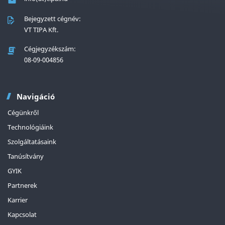
Bejegyzett cégnév:
VT TIPA Kft.
Cégjegyzékszám:
08-09-004856
Navigáció
Cégünkről
Technológiáink
Szolgáltatásaink
Tanúsítvány
GYIK
Partnerek
Karrier
Kapcsolat