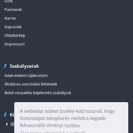
GYIK
Partnerek
Karrier
Kapcsolat
Oldaltérkép
Impressum
Szabályzatok
Adatvédelmi tájékoztató
Általános szerződési feltételek
Belső visszaélés bejelentési szabályzat
A weboldal sütiket (cookie-kat) használ, hogy
Kövessen minket
biztonságos böngészés mellett a legjobb
felhasználói élményt nyújtsa.