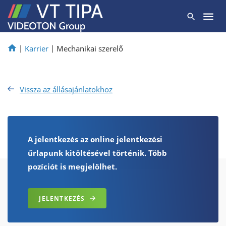
|
Karrier
|
Mechanikai szerelő
Vissza az állásajánlatokhoz
A jelentkezés az online jelentkezési
űrlapunk kitöltésével történik. Több
pozíciót is megjelölhet.
JELENTKEZÉS