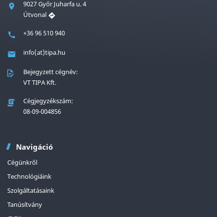
9027 Győr Juharfa u. 4
Útvonal
+36 96 510 940
info(at)tipa.hu
Bejegyzett cégnév:
VT TIPA Kft.
Cégjegyzékszám:
08-09-004856
Navigáció
Cégünkről
Technológiáink
Szolgáltatásaink
Tanúsítvány