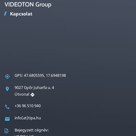
Kapcsolat
GPS: 47.6805595, 17.6948198
9027 Győr Juharfa u. 4
Útvonal
+36 96 510 940
info(at)tipa.hu
Bejegyzett cégnév: