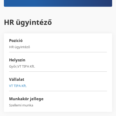
HR ügyintéző
Pozíció
HR ügyintéző
Helyszín
Győr,VT TIPA Kft.
Vállalat
VT TIPA Kft.
Munkakör jellege
Szellemi munka